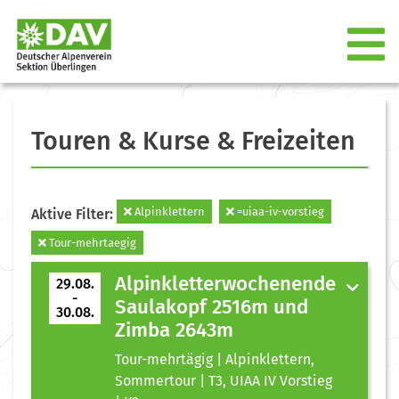
Touren & Kurse & Freizeiten
Alpinklettern
=uiaa-iv-vorstieg
Aktive Filter:
Tour-mehrtaegig
Alpinkletterwochenende
29.08.
-
Saulakopf 2516m und
30.08.
Zimba 2643m
Tour-mehrtägig | Alpinklettern,
Sommertour | T3, UIAA IV Vorstieg