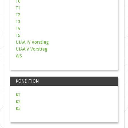
T0
T1
T2
T3
T4
T5
UIAA IV Vorstieg
UIAA V Vorstieg
WS
KONDITION
K1
K2
K3