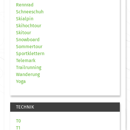
Rennrad
Schneeschuh
Skialpin
Skihochtour
Skitour
Snowboard
Sommertour
Sportklettern
Telemark
Trailrunning
Wanderung
Yoga
TECHNIK
T0
T1