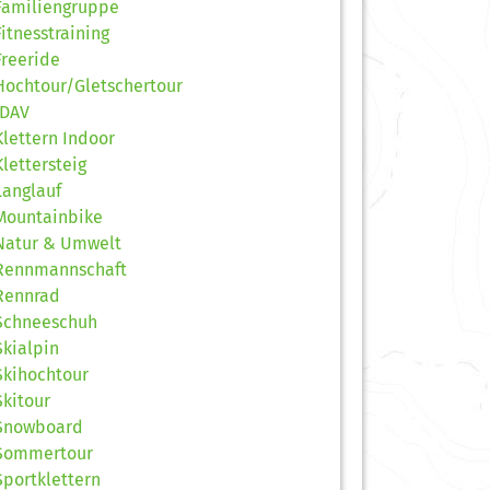
Familiengruppe
Fitnesstraining
Freeride
Hochtour/Gletschertour
JDAV
Klettern Indoor
Klettersteig
Langlauf
Mountainbike
Natur & Umwelt
Rennmannschaft
Rennrad
Schneeschuh
Skialpin
Skihochtour
Skitour
Snowboard
Sommertour
Sportklettern