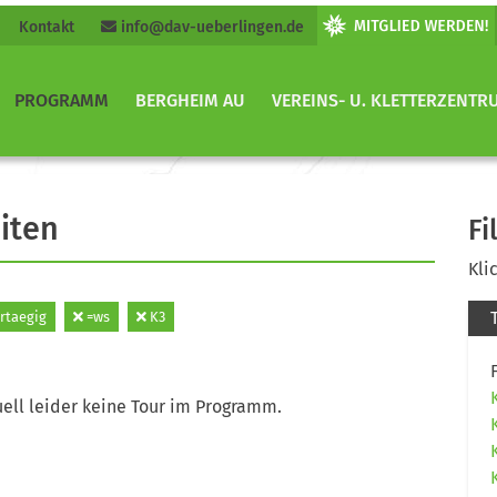
Kontakt
info@dav-ueberlingen.de
PROGRAMM
BERGHEIM AU
VEREINS- U. KLETTERZENTR
iten
Fi
Kli
rtaegig
=ws
K3
ell leider keine Tour im Programm.