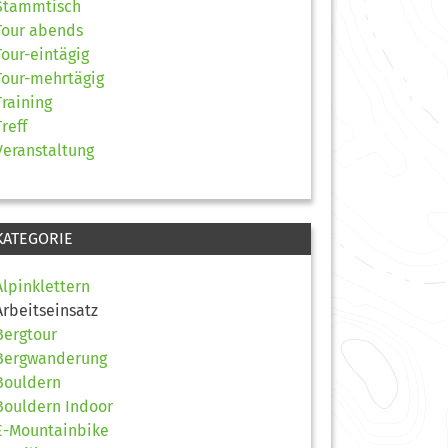
Stammtisch
Tour abends
Tour-eintägig
Tour-mehrtägig
Training
Treff
Veranstaltung
KATEGORIE
Alpinklettern
Arbeitseinsatz
Bergtour
Bergwanderung
Bouldern
Bouldern Indoor
E-Mountainbike