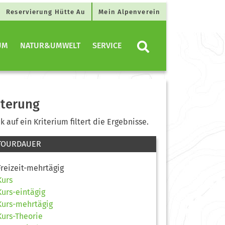
Reservierung Hütte Au
Mein Alpenverein
UM
NATUR&UMWELT
SERVICE
lterung
ck auf ein Kriterium filtert die Ergebnisse.
TOURDAUER
Freizeit-mehrtägig
Kurs
Kurs-eintägig
Kurs-mehrtägig
Kurs-Theorie