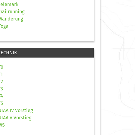
Telemark
Trailrunning
Wanderung
Yoga
TECHNIK
T0
T1
T2
T3
T4
T5
UIAA IV Vorstieg
UIAA V Vorstieg
WS