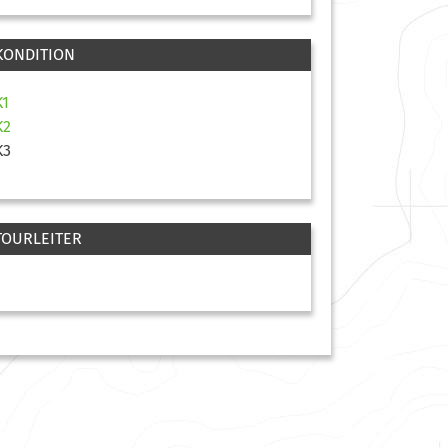
KONDITION
K1
K2
K3
TOURLEITER