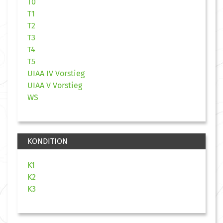
T0
T1
T2
T3
T4
T5
UIAA IV Vorstieg
UIAA V Vorstieg
WS
KONDITION
K1
K2
K3