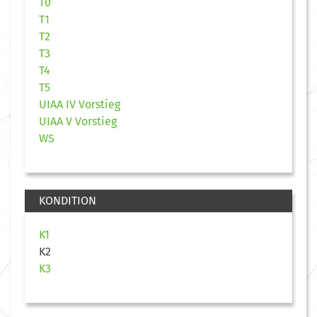
T0
T1
T2
T3
T4
T5
UIAA IV Vorstieg
UIAA V Vorstieg
WS
KONDITION
K1
K2
K3