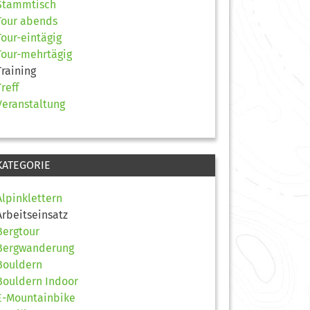
Stammtisch
Tour abends
Tour-eintägig
Tour-mehrtägig
Training
Treff
Veranstaltung
KATEGORIE
Alpinklettern
Arbeitseinsatz
Bergtour
Bergwanderung
Bouldern
Bouldern Indoor
E-Mountainbike