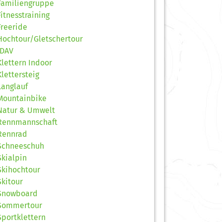
Familiengruppe
Fitnesstraining
Freeride
Hochtour/Gletschertour
JDAV
Klettern Indoor
Klettersteig
Langlauf
Mountainbike
Natur & Umwelt
Rennmannschaft
Rennrad
Schneeschuh
Skialpin
Skihochtour
Skitour
Snowboard
Sommertour
Sportklettern