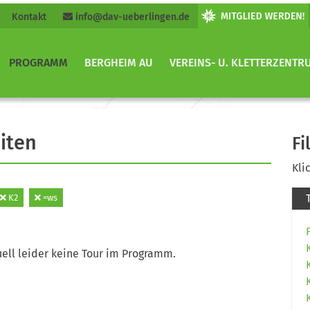
Kontakt
info@dav-ueberlingen.de
PROGRAMM
BERGHEIM AU
VEREINS- U. KLETTERZENTR
iten
Fi
Kli
K2
=ws
ell leider keine Tour im Programm.