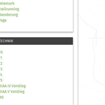
Telemark
Trailrunning
Wanderung
Yoga
TECHNIK
T0
T1
T2
T3
T4
T5
UIAA IV Vorstieg
UIAA V Vorstieg
WS