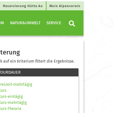
Reservierung Hütte Au
Mein Alpenverein
UM
NATUR&UMWELT
SERVICE
lterung
ck auf ein Kriterium filtert die Ergebnisse.
TOURDAUER
Freizeit-mehrtägig
Kurs
Kurs-eintägig
Kurs-mehrtägig
Kurs-Theorie