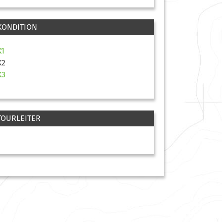
KONDITION
K1
K2
K3
TOURLEITER