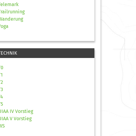
Telemark
Trailrunning
Wanderung
Yoga
TECHNIK
T0
T1
T2
T3
T4
T5
UIAA IV Vorstieg
UIAA V Vorstieg
WS