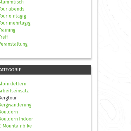
Stammtisch
Tour abends
Tour-eintägig
Tour-mehrtägig
Training
Treff
Veranstaltung
KATEGORIE
Alpinklettern
Arbeitseinsatz
Bergtour
Bergwanderung
Bouldern
Bouldern Indoor
E-Mountainbike