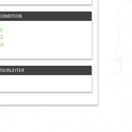
KONDITION
K1
K2
K3
TOURLEITER