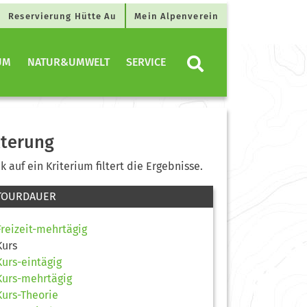
Reservierung Hütte Au
Mein Alpenverein
UM
NATUR&UMWELT
SERVICE
lterung
ck auf ein Kriterium filtert die Ergebnisse.
TOURDAUER
Freizeit-mehrtägig
Kurs
Kurs-eintägig
Kurs-mehrtägig
Kurs-Theorie