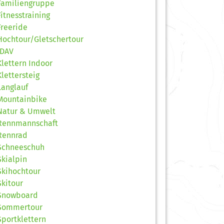
Familiengruppe
Fitnesstraining
Freeride
Hochtour/Gletschertour
JDAV
Klettern Indoor
Klettersteig
Langlauf
Mountainbike
Natur & Umwelt
Rennmannschaft
Rennrad
Schneeschuh
Skialpin
Skihochtour
Skitour
Snowboard
Sommertour
Sportklettern