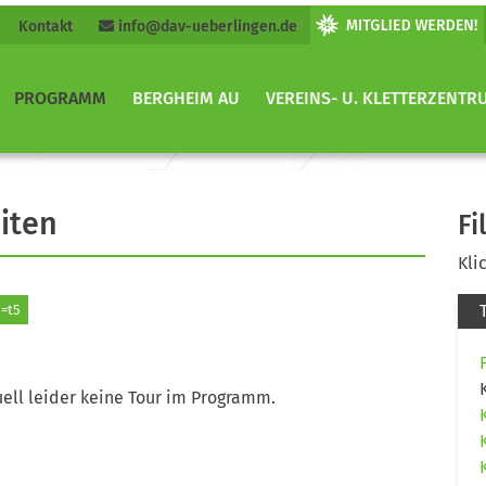
Kontakt
info@dav-ueberlingen.de
PROGRAMM
BERGHEIM AU
VEREINS- U. KLETTERZENTR
iten
Fi
Kli
=t5
ell leider keine Tour im Programm.