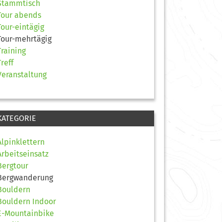
Stammtisch
Tour abends
Tour-eintägig
Tour-mehrtägig
Training
Treff
Veranstaltung
KATEGORIE
Alpinklettern
Arbeitseinsatz
Bergtour
Bergwanderung
Bouldern
Bouldern Indoor
E-Mountainbike