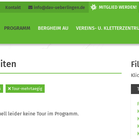
Kontakt
info@dav-ueberlingen.de
PROGRAMM
BERGHEIM AU
VEREINS- U. KLETTERZENTR
iten
Fi
Kli
5
Tour-mehrtaegig
ell leider keine Tour im Programm.