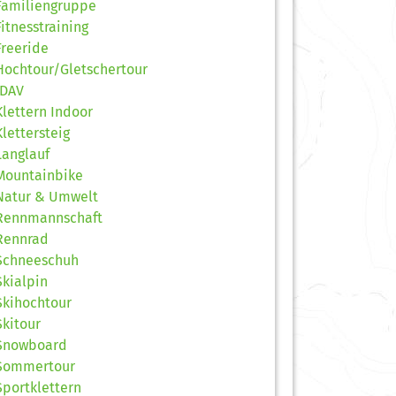
Familiengruppe
Fitnesstraining
Freeride
Hochtour/Gletschertour
JDAV
Klettern Indoor
Klettersteig
Langlauf
Mountainbike
Natur & Umwelt
Rennmannschaft
Rennrad
Schneeschuh
Skialpin
Skihochtour
Skitour
Snowboard
Sommertour
Sportklettern