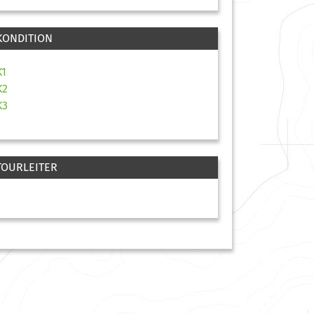
KONDITION
K1
K2
K3
TOURLEITER