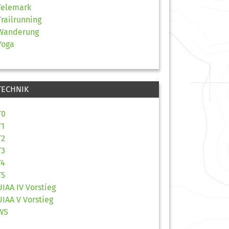
Telemark
Trailrunning
Wanderung
Yoga
TECHNIK
T0
T1
T2
T3
T4
T5
UIAA IV Vorstieg
UIAA V Vorstieg
WS