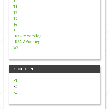
T0
T1
T2
T3
T4
T5
UIAA IV Vorstieg
UIAA V Vorstieg
WS
KONDITION
K1
K2
K3