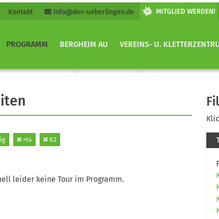
Kontakt
info@dav-ueberlingen.de
PROGRAMM
BERGHEIM AU
VEREINS- U. KLETTERZENTR
iten
Fi
Kli
ig
=t4
K2
ell leider keine Tour im Programm.