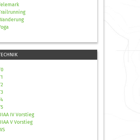
Telemark
Trailrunning
Wanderung
Yoga
TECHNIK
T0
T1
T2
T3
T4
T5
UIAA IV Vorstieg
UIAA V Vorstieg
WS