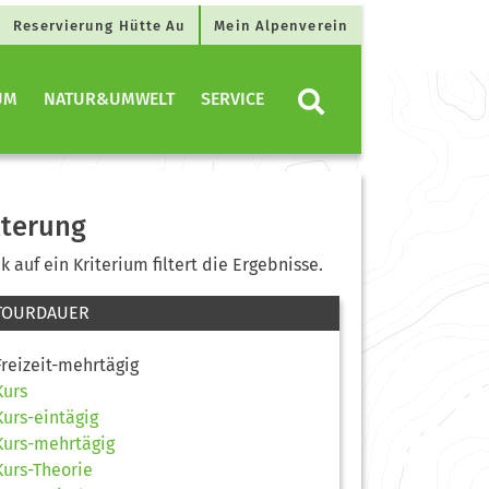
Reservierung Hütte Au
Mein Alpenverein
UM
NATUR&UMWELT
SERVICE
lterung
ck auf ein Kriterium filtert die Ergebnisse.
TOURDAUER
Freizeit-mehrtägig
Kurs
Kurs-eintägig
Kurs-mehrtägig
Kurs-Theorie