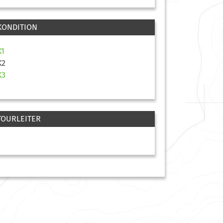
KONDITION
K1
K2
K3
TOURLEITER