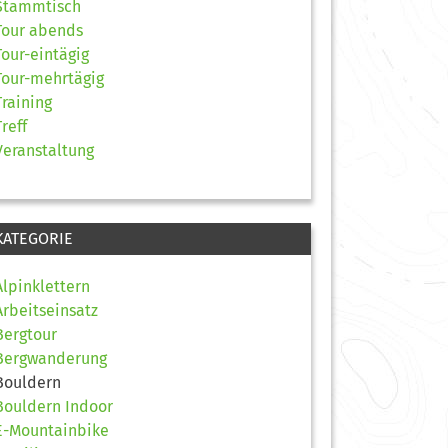
Stammtisch
Tour abends
Tour-eintägig
Tour-mehrtägig
Training
Treff
Veranstaltung
KATEGORIE
Alpinklettern
Arbeitseinsatz
Bergtour
Bergwanderung
Bouldern
Bouldern Indoor
E-Mountainbike