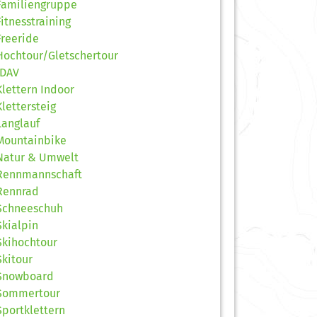
Familiengruppe
Fitnesstraining
Freeride
Hochtour/Gletschertour
JDAV
Klettern Indoor
Klettersteig
Langlauf
Mountainbike
Natur & Umwelt
Rennmannschaft
Rennrad
Schneeschuh
Skialpin
Skihochtour
Skitour
Snowboard
Sommertour
Sportklettern