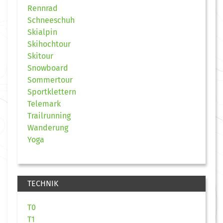
Rennrad
Schneeschuh
Skialpin
Skihochtour
Skitour
Snowboard
Sommertour
Sportklettern
Telemark
Trailrunning
Wanderung
Yoga
TECHNIK
T0
T1