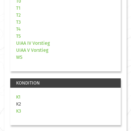
T0
T1
T2
T3
T4
T5
UIAA IV Vorstieg
UIAA V Vorstieg
WS
KONDITION
K1
K2
K3