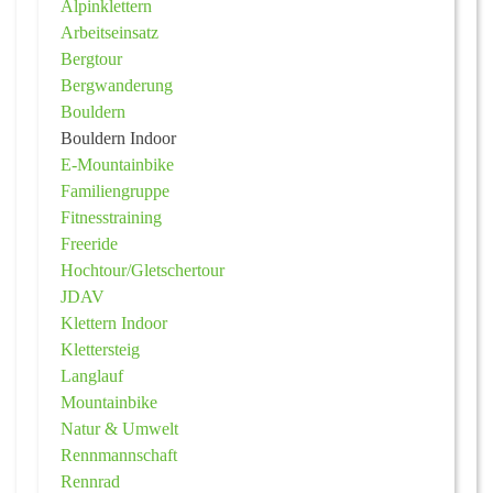
Alpinklettern
Arbeitseinsatz
Bergtour
Bergwanderung
Bouldern
Bouldern Indoor
E-Mountainbike
Familiengruppe
Fitnesstraining
Freeride
Hochtour/Gletschertour
JDAV
Klettern Indoor
Klettersteig
Langlauf
Mountainbike
Natur & Umwelt
Rennmannschaft
Rennrad