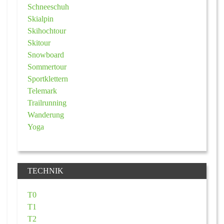
Schneeschuh
Skialpin
Skihochtour
Skitour
Snowboard
Sommertour
Sportklettern
Telemark
Trailrunning
Wanderung
Yoga
TECHNIK
T0
T1
T2