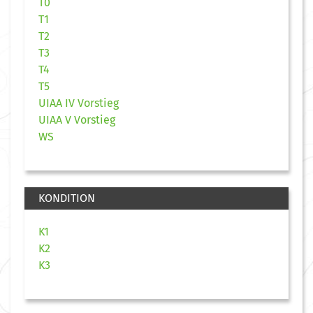
T0
T1
T2
T3
T4
T5
UIAA IV Vorstieg
UIAA V Vorstieg
WS
KONDITION
K1
K2
K3