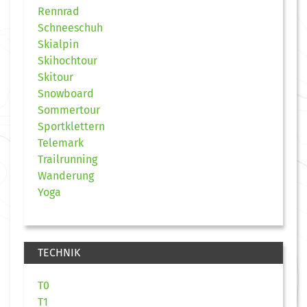
Rennrad
Schneeschuh
Skialpin
Skihochtour
Skitour
Snowboard
Sommertour
Sportklettern
Telemark
Trailrunning
Wanderung
Yoga
TECHNIK
T0
T1