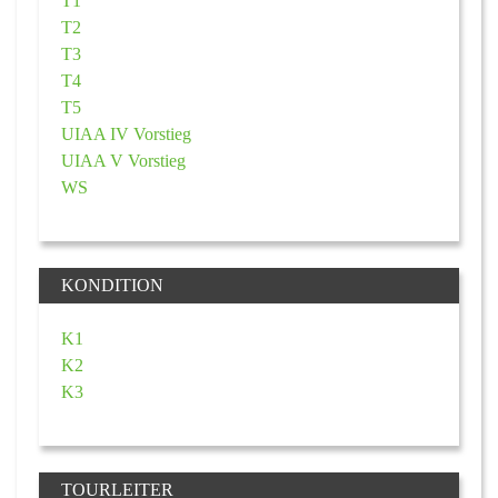
T1
T2
T3
T4
T5
UIAA IV Vorstieg
UIAA V Vorstieg
WS
KONDITION
K1
K2
K3
TOURLEITER