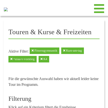
Touren & Kurse & Freizeiten
Fitnessgymnastik
Kurs-am-tag
Aktive Filter:
=uiaa-v-vorstieg
K4
Für die gewünschte Auswahl haben wir aktuell leider keine
Tour im Programm.
Filterung
Klick auf ein Kriterium filtert die Ergebnisse.