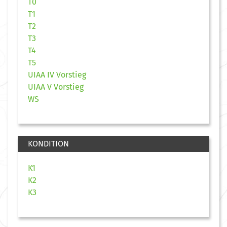
T0
T1
T2
T3
T4
T5
UIAA IV Vorstieg
UIAA V Vorstieg
WS
KONDITION
K1
K2
K3