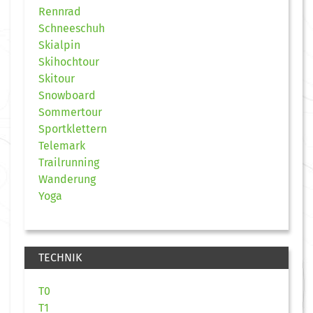
Rennrad
Schneeschuh
Skialpin
Skihochtour
Skitour
Snowboard
Sommertour
Sportklettern
Telemark
Trailrunning
Wanderung
Yoga
TECHNIK
T0
T1