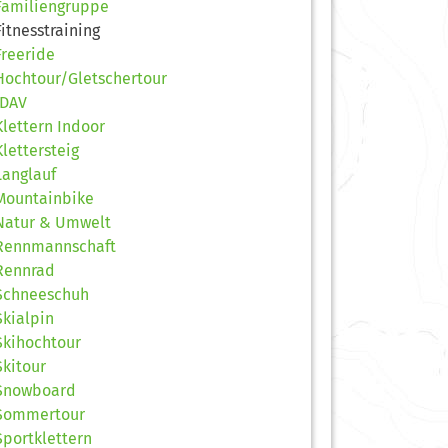
Familiengruppe
Fitnesstraining
Freeride
Hochtour/Gletschertour
JDAV
Klettern Indoor
Klettersteig
Langlauf
Mountainbike
Natur & Umwelt
Rennmannschaft
Rennrad
Schneeschuh
Skialpin
Skihochtour
Skitour
Snowboard
Sommertour
Sportklettern