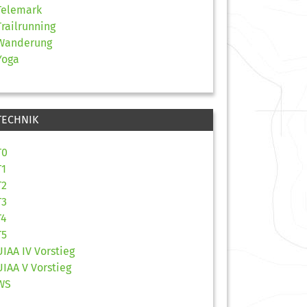
Telemark
Trailrunning
Wanderung
Yoga
TECHNIK
T0
T1
T2
T3
T4
T5
UIAA IV Vorstieg
UIAA V Vorstieg
WS