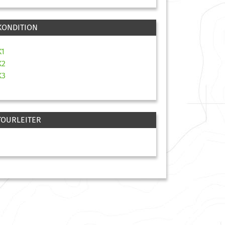
KONDITION
K1
K2
K3
TOURLEITER