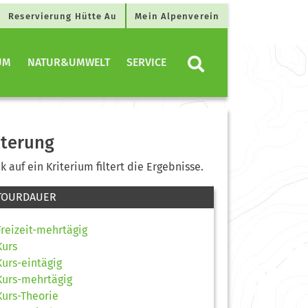
Reservierung Hütte Au
Mein Alpenverein
UM
NATUR&UMWELT
SERVICE
lterung
ck auf ein Kriterium filtert die Ergebnisse.
TOURDAUER
Freizeit-mehrtägig
Kurs
Kurs-eintägig
Kurs-mehrtägig
Kurs-Theorie