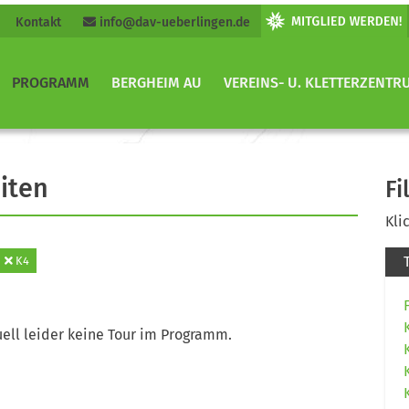
Kontakt
info@dav-ueberlingen.de
PROGRAMM
BERGHEIM AU
VEREINS- U. KLETTERZENTR
iten
Fi
Kli
K4
ell leider keine Tour im Programm.