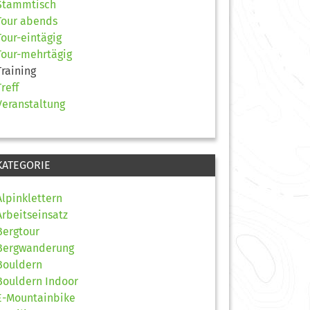
Stammtisch
Tour abends
Tour-eintägig
Tour-mehrtägig
Training
Treff
Veranstaltung
KATEGORIE
Alpinklettern
Arbeitseinsatz
Bergtour
Bergwanderung
Bouldern
Bouldern Indoor
E-Mountainbike