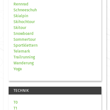
Rennrad
Schneeschuh
Skialpin
Skihochtour
Skitour
Snowboard
Sommertour
Sportklettern
Telemark
Trailrunning
Wanderung
Yoga
TECHNIK
T0
T1