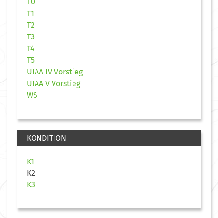
T0
T1
T2
T3
T4
T5
UIAA IV Vorstieg
UIAA V Vorstieg
WS
KONDITION
K1
K2
K3