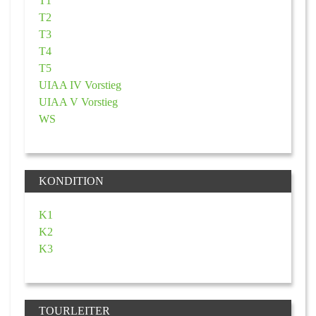
T1
T2
T3
T4
T5
UIAA IV Vorstieg
UIAA V Vorstieg
WS
KONDITION
K1
K2
K3
TOURLEITER