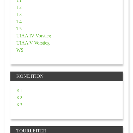
T1
T2
T3
T4
T5
UIAA IV Vorstieg
UIAA V Vorstieg
WS
KONDITION
K1
K2
K3
TOURLEITER