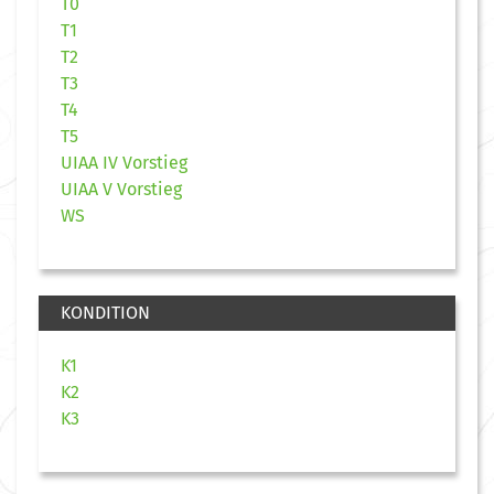
T0
T1
T2
T3
T4
T5
UIAA IV Vorstieg
UIAA V Vorstieg
WS
KONDITION
K1
K2
K3