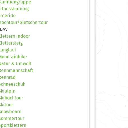
Familiengruppe
Fitnesstraining
Freeride
Hochtour/Gletschertour
JDAV
Klettern Indoor
Klettersteig
Langlauf
Mountainbike
Natur & Umwelt
Rennmannschaft
Rennrad
Schneeschuh
Skialpin
Skihochtour
Skitour
Snowboard
Sommertour
Sportklettern