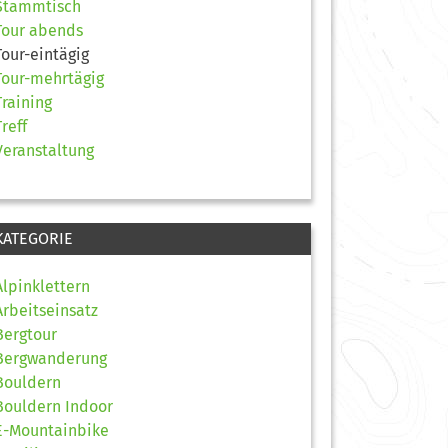
Stammtisch
Tour abends
Tour-eintägig
Tour-mehrtägig
Training
Treff
Veranstaltung
KATEGORIE
Alpinklettern
Arbeitseinsatz
Bergtour
Bergwanderung
Bouldern
Bouldern Indoor
E-Mountainbike