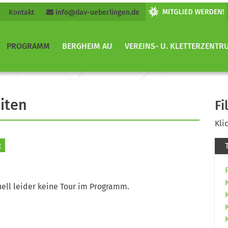
Kontakt
info@dav-ueberlingen.de
PROGRAMM
BERGHEIM AU
VEREINS- U. KLETTERZENTR
iten
Fi
Kli
g
ell leider keine Tour im Programm.