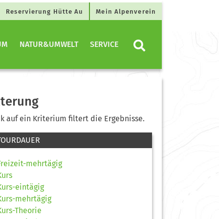
Reservierung Hütte Au
Mein Alpenverein
UM
NATUR&UMWELT
SERVICE
lterung
ck auf ein Kriterium filtert die Ergebnisse.
TOURDAUER
Freizeit-mehrtägig
Kurs
Kurs-eintägig
Kurs-mehrtägig
Kurs-Theorie