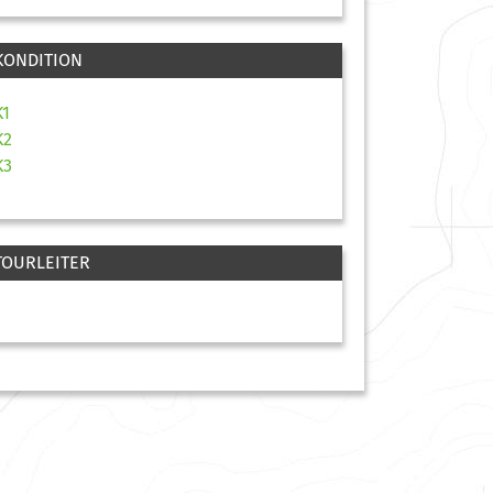
KONDITION
K1
K2
K3
TOURLEITER