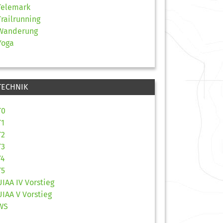
Telemark
Trailrunning
Wanderung
Yoga
TECHNIK
T0
T1
T2
T3
T4
T5
UIAA IV Vorstieg
UIAA V Vorstieg
WS