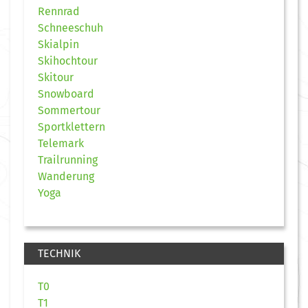
Rennrad
Schneeschuh
Skialpin
Skihochtour
Skitour
Snowboard
Sommertour
Sportklettern
Telemark
Trailrunning
Wanderung
Yoga
TECHNIK
T0
T1