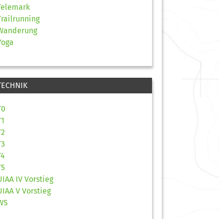
Telemark
Trailrunning
Wanderung
Yoga
TECHNIK
T0
T1
T2
T3
T4
T5
UIAA IV Vorstieg
UIAA V Vorstieg
WS