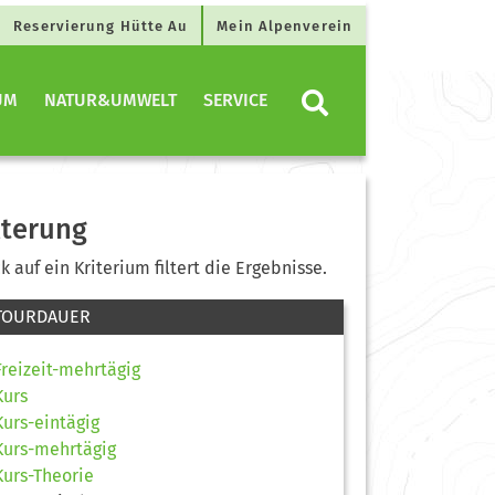
Reservierung Hütte Au
Mein Alpenverein
UM
NATUR&UMWELT
SERVICE
lterung
ck auf ein Kriterium filtert die Ergebnisse.
TOURDAUER
Freizeit-mehrtägig
Kurs
Kurs-eintägig
Kurs-mehrtägig
Kurs-Theorie