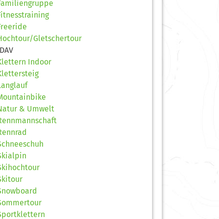
Familiengruppe
Fitnesstraining
Freeride
Hochtour/Gletschertour
JDAV
Klettern Indoor
Klettersteig
Langlauf
Mountainbike
Natur & Umwelt
Rennmannschaft
Rennrad
Schneeschuh
Skialpin
Skihochtour
Skitour
Snowboard
Sommertour
Sportklettern