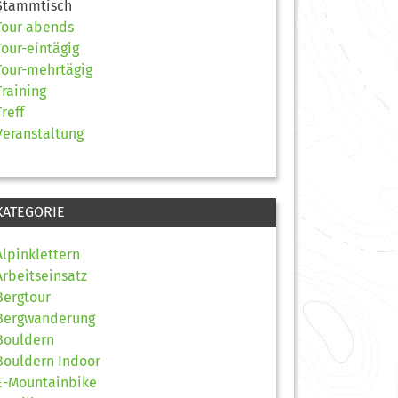
Stammtisch
Tour abends
Tour-eintägig
Tour-mehrtägig
Training
Treff
Veranstaltung
KATEGORIE
Alpinklettern
Arbeitseinsatz
Bergtour
Bergwanderung
Bouldern
Bouldern Indoor
E-Mountainbike