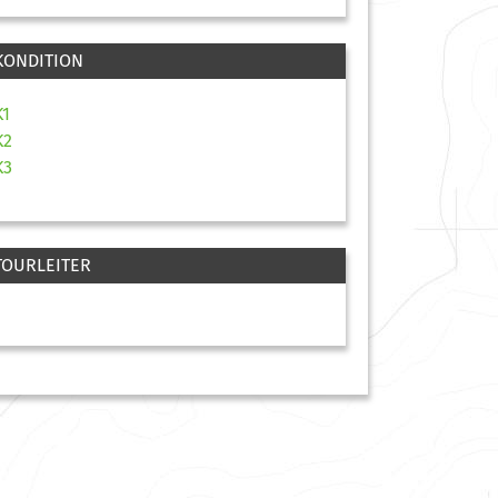
KONDITION
K1
K2
K3
TOURLEITER