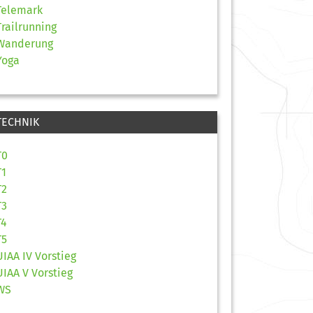
Telemark
Trailrunning
Wanderung
Yoga
TECHNIK
T0
T1
T2
T3
T4
T5
UIAA IV Vorstieg
UIAA V Vorstieg
WS