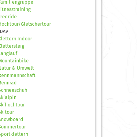
Familiengruppe
Fitnesstraining
Freeride
Hochtour/Gletschertour
JDAV
Klettern Indoor
Klettersteig
Langlauf
Mountainbike
Natur & Umwelt
Rennmannschaft
Rennrad
Schneeschuh
Skialpin
Skihochtour
Skitour
Snowboard
Sommertour
Sportklettern