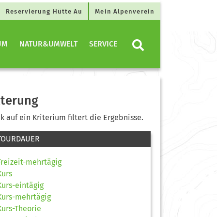
Reservierung Hütte Au
Mein Alpenverein
UM
NATUR&UMWELT
SERVICE
lterung
ck auf ein Kriterium filtert die Ergebnisse.
TOURDAUER
Freizeit-mehrtägig
Kurs
Kurs-eintägig
Kurs-mehrtägig
Kurs-Theorie