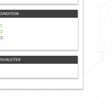
KONDITION
K1
K2
K3
TOURLEITER