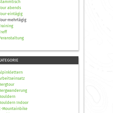
Stammtisch
Tour abends
Tour-eintägig
Tour-mehrtägig
Training
Treff
Veranstaltung
KATEGORIE
Alpinklettern
Arbeitseinsatz
Bergtour
Bergwanderung
Bouldern
Bouldern Indoor
E-Mountainbike