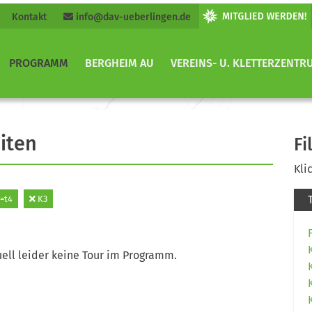
Kontakt
info@dav-ueberlingen.de
PROGRAMM
BERGHEIM AU
VEREINS- U. KLETTERZENTR
iten
Fi
Kli
=t4
K3
ell leider keine Tour im Programm.