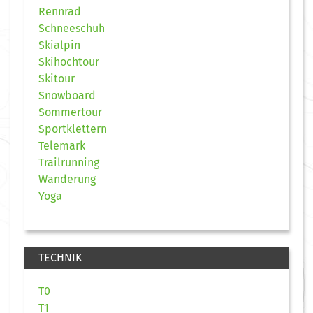
Rennrad
Schneeschuh
Skialpin
Skihochtour
Skitour
Snowboard
Sommertour
Sportklettern
Telemark
Trailrunning
Wanderung
Yoga
TECHNIK
T0
T1