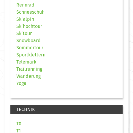
Rennrad
Schneeschuh
Skialpin
Skihochtour
Skitour
Snowboard
Sommertour
Sportklettern
Telemark
Trailrunning
Wanderung
Yoga
TECHNIK
T0
T1