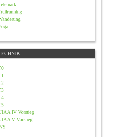
Telemark
Trailrunning
Wanderung
Yoga
TECHNIK
T0
T1
T2
T3
T4
T5
UIAA IV Vorstieg
UIAA V Vorstieg
WS