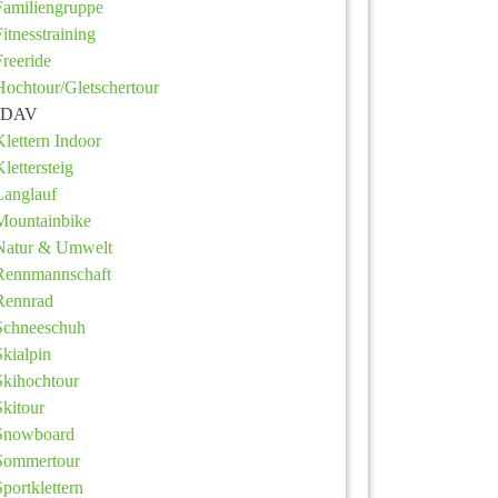
Familiengruppe
Fitnesstraining
Freeride
Hochtour/Gletschertour
JDAV
Klettern Indoor
Klettersteig
Langlauf
Mountainbike
Natur & Umwelt
Rennmannschaft
Rennrad
Schneeschuh
Skialpin
Skihochtour
Skitour
Snowboard
Sommertour
Sportklettern