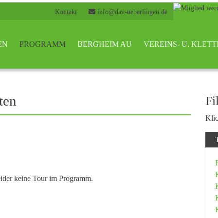
Kontakt
info@dav-ueberlingen.de
EN
PROGRAMM
BERGHEIM AU
VEREINS- U. KLE
ten
Fi
Klic
eider keine Tour im Programm.