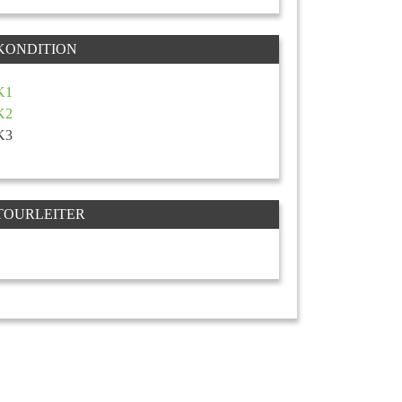
KONDITION
K1
K2
K3
TOURLEITER