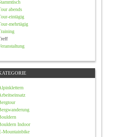
Stammtisch
Tour abends
Tour-eintägig
Tour-mehrtägig
Training
Treff
Veranstaltung
KATEGORIE
Alpinklettern
Arbeitseinsatz
Bergtour
Bergwanderung
Bouldern
Bouldern Indoor
E-Mountainbike