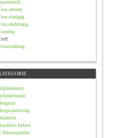
Stammtisch
Tour abends
Tour-eintägig
Tour-mehrtägig
Training
Treff
Veranstaltung
KATEGORIE
Alpinklettern
Arbeitseinsatz
Bergtour
Bergwanderung
Bouldern
Bouldern Indoor
E-Mountainbike