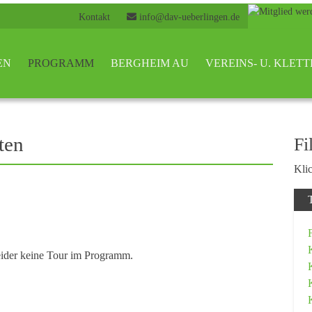
Kontakt
info@dav-ueberlingen.de
EN
PROGRAMM
BERGHEIM AU
VEREINS- U. KLE
ten
Fi
Klic
eider keine Tour im Programm.