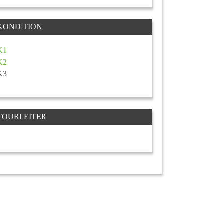
KONDITION
K1
K2
K3
TOURLEITER