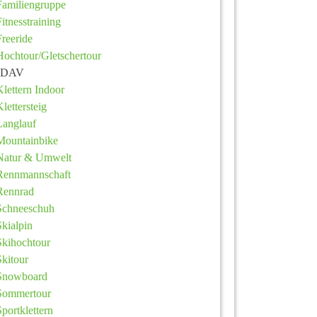
Familiengruppe
Fitnesstraining
Freeride
Hochtour/Gletschertour
JDAV
Klettern Indoor
Klettersteig
Langlauf
Mountainbike
Natur & Umwelt
Rennmannschaft
Rennrad
Schneeschuh
Skialpin
Skihochtour
Skitour
Snowboard
Sommertour
Sportklettern