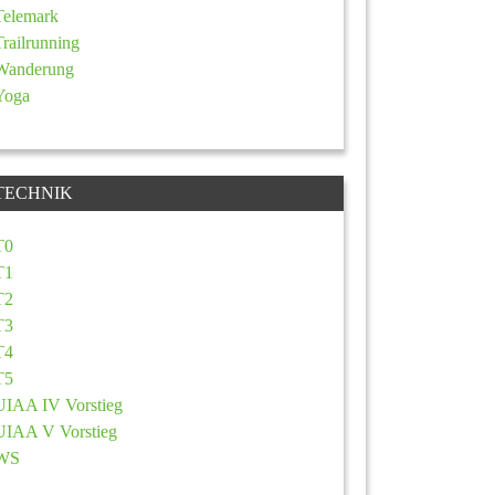
Telemark
Trailrunning
Wanderung
Yoga
TECHNIK
T0
T1
T2
T3
T4
T5
UIAA IV Vorstieg
UIAA V Vorstieg
WS