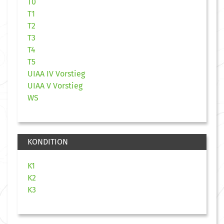
T0
T1
T2
T3
T4
T5
UIAA IV Vorstieg
UIAA V Vorstieg
WS
KONDITION
K1
K2
K3