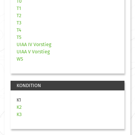
T0
T1
T2
T3
T4
T5
UIAA IV Vorstieg
UIAA V Vorstieg
WS
KONDITION
K1
K2
K3