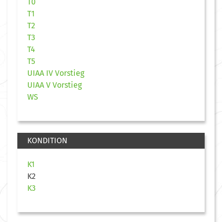
T0
T1
T2
T3
T4
T5
UIAA IV Vorstieg
UIAA V Vorstieg
WS
KONDITION
K1
K2
K3