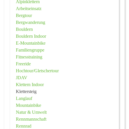
Alpinklettern
Arbeitseinsatz
Bergtour
Bergwanderung
Bouldern
Bouldern Indoor
E-Mountainbike
Familiengruppe
Fitnesstraining
Freeride
Hochtour/Gletschertour
JDAV
Klettern Indoor
Klettersteig
Langlauf
Mountainbike
Natur & Umwelt
Rennmannschaft
Rennrad