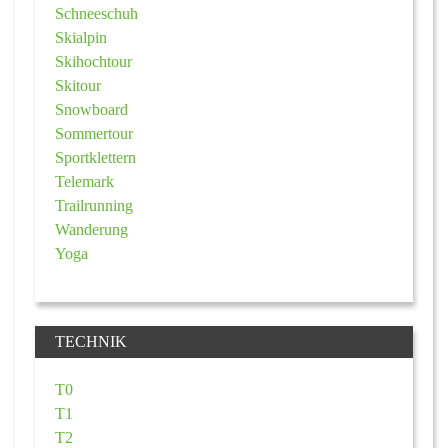
Schneeschuh
Skialpin
Skihochtour
Skitour
Snowboard
Sommertour
Sportklettern
Telemark
Trailrunning
Wanderung
Yoga
TECHNIK
T0
T1
T2