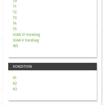
T0
T1
T2
T3
T4
T5
UIAA IV Vorstieg
UIAA V Vorstieg
WS
KONDITION
K1
K2
K3