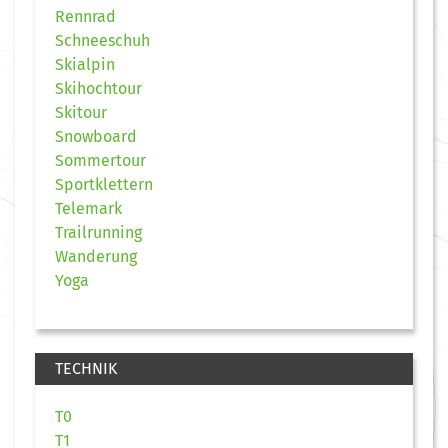
Rennrad
Schneeschuh
Skialpin
Skihochtour
Skitour
Snowboard
Sommertour
Sportklettern
Telemark
Trailrunning
Wanderung
Yoga
TECHNIK
T0
T1