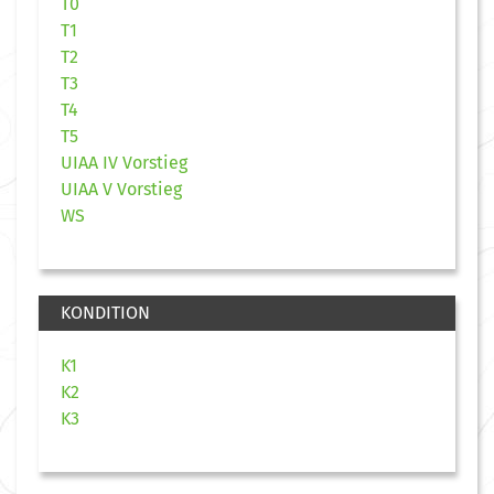
T0
T1
T2
T3
T4
T5
UIAA IV Vorstieg
UIAA V Vorstieg
WS
KONDITION
K1
K2
K3