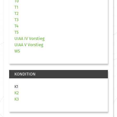
T0
T1
T2
T3
T4
T5
UIAA IV Vorstieg
UIAA V Vorstieg
WS
KONDITION
K1
K2
K3