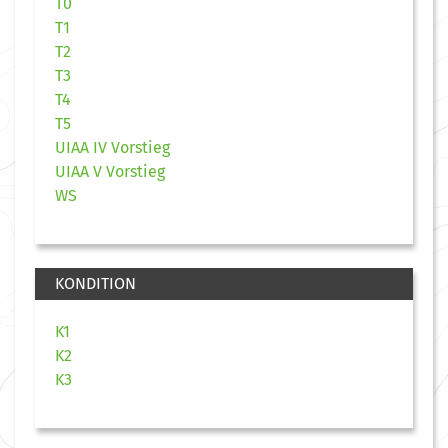
T0
T1
T2
T3
T4
T5
UIAA IV Vorstieg
UIAA V Vorstieg
WS
KONDITION
K1
K2
K3