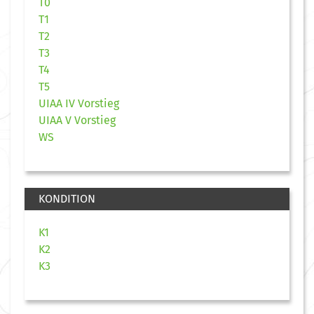
T0
T1
T2
T3
T4
T5
UIAA IV Vorstieg
UIAA V Vorstieg
WS
KONDITION
K1
K2
K3