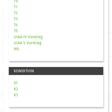
T0
T1
T2
T3
T4
T5
UIAA IV Vorstieg
UIAA V Vorstieg
WS
KONDITION
K1
K2
K3