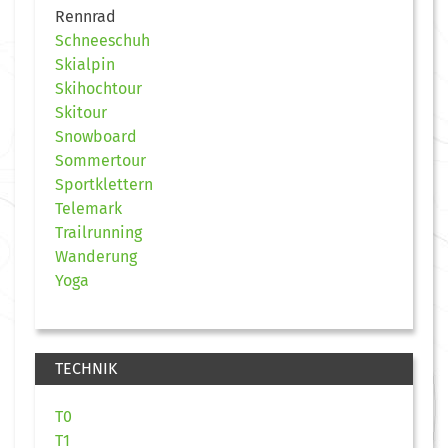
Rennrad
Schneeschuh
Skialpin
Skihochtour
Skitour
Snowboard
Sommertour
Sportklettern
Telemark
Trailrunning
Wanderung
Yoga
TECHNIK
T0
T1