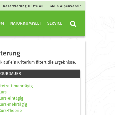
Reservierung Hütte Au
Mein Alpenverein
UM
NATUR&UMWELT
SERVICE
lterung
ck auf ein Kriterium filtert die Ergebnisse.
TOURDAUER
Freizeit-mehrtägig
Kurs
Kurs-eintägig
Kurs-mehrtägig
Kurs-Theorie