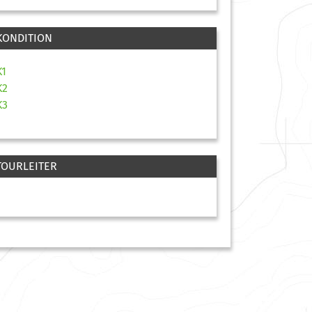
KONDITION
K1
K2
K3
TOURLEITER