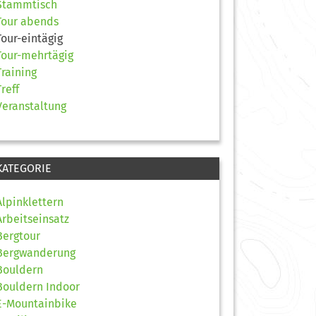
Stammtisch
Tour abends
Tour-eintägig
Tour-mehrtägig
Training
Treff
Veranstaltung
KATEGORIE
Alpinklettern
Arbeitseinsatz
Bergtour
Bergwanderung
Bouldern
Bouldern Indoor
E-Mountainbike