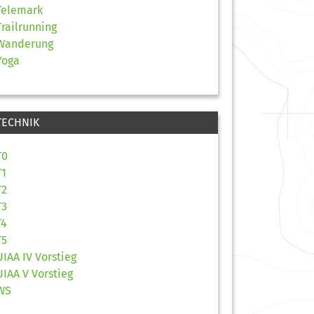
Telemark
Trailrunning
Wanderung
Yoga
TECHNIK
T0
T1
T2
T3
T4
T5
UIAA IV Vorstieg
UIAA V Vorstieg
WS