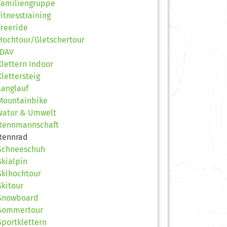
Familiengruppe
Fitnesstraining
Freeride
Hochtour/Gletschertour
JDAV
Klettern Indoor
Klettersteig
Langlauf
Mountainbike
Natur & Umwelt
Rennmannschaft
Rennrad
Schneeschuh
Skialpin
Skihochtour
Skitour
Snowboard
Sommertour
Sportklettern