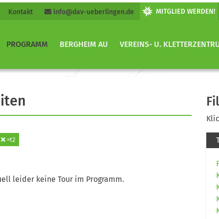
Kontakt
info@dav-ueberlingen.de
PROGRAMM
BERGHEIM AU
VEREINS- U. KLETTERZENTR
iten
Fi
Kli
=t2
ell leider keine Tour im Programm.