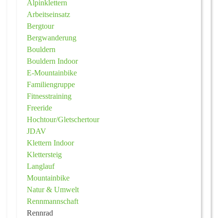
Alpinklettern
Arbeitseinsatz
Bergtour
Bergwanderung
Bouldern
Bouldern Indoor
E-Mountainbike
Familiengruppe
Fitnesstraining
Freeride
Hochtour/Gletschertour
JDAV
Klettern Indoor
Klettersteig
Langlauf
Mountainbike
Natur & Umwelt
Rennmannschaft
Rennrad