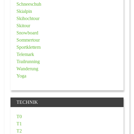
Schneeschuh
Skialpin
Skihochtour
Skitour
Snowboard
Sommertour
Sportklettern
Telemark
Trailrunning
Wanderung
Yoga
TECHNIK
T0
T1
T2