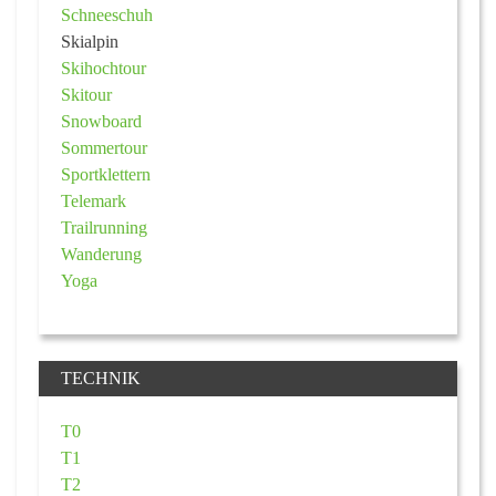
Schneeschuh
Skialpin
Skihochtour
Skitour
Snowboard
Sommertour
Sportklettern
Telemark
Trailrunning
Wanderung
Yoga
TECHNIK
T0
T1
T2