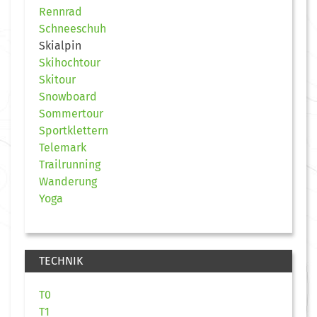
Rennrad
Schneeschuh
Skialpin
Skihochtour
Skitour
Snowboard
Sommertour
Sportklettern
Telemark
Trailrunning
Wanderung
Yoga
TECHNIK
T0
T1