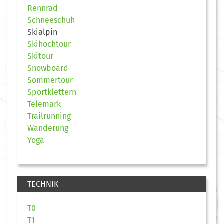
Rennrad
Schneeschuh
Skialpin
Skihochtour
Skitour
Snowboard
Sommertour
Sportklettern
Telemark
Trailrunning
Wanderung
Yoga
TECHNIK
T0
T1